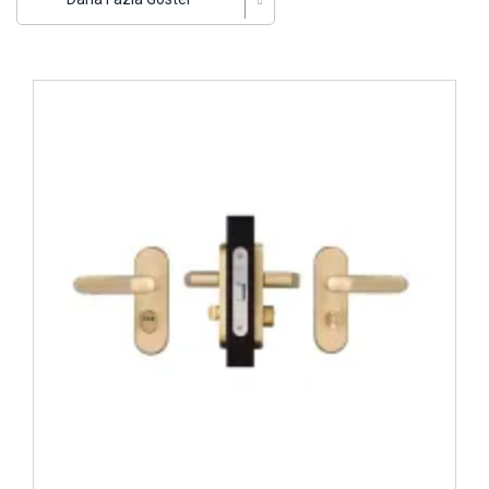
Çelik kapı kilit sistemiyle dizayn edilen
Kale WC
kilit
seçenekleri, birkaç farklı mekanizmanın devreye
girebileceği kilit sistemine sahiptir. Bir kilit mekanizmasına
bağlı çalışma prensibine sahip olan modeller, birkaç kenet
İncele ..
sisteminin yer aldığı donanımı sayesinde tek bir anahtar
hamlesi ile kapının birkaç farklı noktadan kilitlenebilmesini
sağlar. Bu durum hem zaman açısından hem de güvenlik
anlamında kullanıcısına büyük ölçüde avantaj sağlar.
Banyo
kapı kilit takımı
tasarımı yapılırken kullanıcıya maksimum
düzeyde güven ve pratik bir kilit sistemi sunulur.
WC kilit
sistemleri
de kapı kilidi olarak kullanılacak olan kilitlerde
klasik kenet mekanizmalarıyla birlikte modern bir tasarım da
sağlar. Bu sayede güvenlik maksimum düzeye çıkarılarak
zorlamayla açılma durumu da ortadan kaldırılmış olur. Dış
etkilere karşı korumak amacı ile tasarlanan kilit sistemleri,
banyo ve WC için son derece sağlam ve dayanıklı
materyallerden üretilir. WC kapı kilidi sistemleri, basit bir
itme mekanizmasına sahiptir. Eşsiz dokusu ve işlemeleriyle
beğeni kazanan
WC kapı kolu kilit takımı
da, yüksek kaliteli