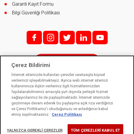
Garanti Kayıt Formu
Bilgi Güvenliği Politikası
f;
i;
t
l
y
İletişim
Çerez Bildirimi
İnternet sitemizde kullanılan çerezler vasıtasıyla kişisel
verilerinizi işleyebilmekteyiz. Ayrıca web internet sitemizi
kullanımınıza ilişkin verileriniz ilgili hizmetlerimizden
Kale Kilit bir Kale Endüstri Holding kuruluşudur. © 2021
faydalanabilmemiz amacıyla yurt dışında yerleşik hizmet
sağlayıcılarımız ile de paylaşılmaktadır. İnternet sitemizde
Kişisel Verilerin Korunması Kanunu
gezinmeye devam ederek bu paylaşıma açık rıza verdiğinizi
Bilgi Toplumu Hizmetleri
ve Çerez Politikamız’ı okuduğunuzu ve anladığınızı kabul
etmiş sayılmaktasınız.
Çerez Politikası
Çerez Kullanım Bildirimi
YALNIZCA GEREKLİ ÇEREZLER
TÜM ÇEREZLERİ KABUL ET