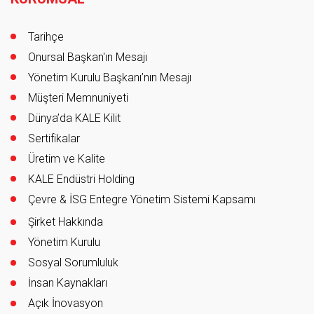
Tarihçe
Onursal Başkan'ın Mesajı
Yönetim Kurulu Başkanı’nın Mesajı
Müşteri Memnuniyeti
Dünya’da KALE Kilit
Sertifikalar
Üretim ve Kalite
KALE Endüstri Holding
Çevre & İSG Entegre Yönetim Sistemi Kapsamı
Şirket Hakkında
Yönetim Kurulu
Sosyal Sorumluluk
İnsan Kaynakları
Açık İnovasyon