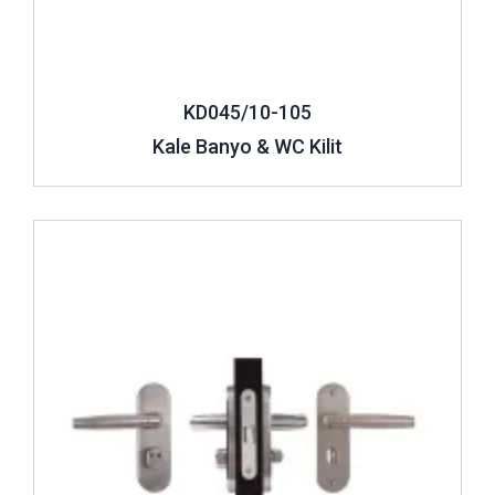
ve tuvalet alanlarında dekoratif açıdan etkili görünüş ortaya
çıkar.
Banyo WC Kilitleri Fiyatları
KD045/10-105
Banyo ve tuvalet sistemleri, oldukça farklı tasarımlara sahip
Kale Banyo & WC Kilit
olmakla birlikte ürünlerin ebatları da çeşitlilik arz eder.
Modelleri, özellikleri farklılık gösteren bu kilitlerin fiyatları
da geniş bir aralığa sahiptir.
Banyo kapı kilidi fiyatları
İncele ..
değişkenlik gösterebilir. Farklı tasarım ve mekanizmalara
sahip olan modeller, ürünün üretiminde kullanılan materyale,
işçiliğe, kullanım kolaylığı avantajına, kalitesine göre
çeşitlilik gösterir. Bu kilitler kullanıldıkları alana ve güven
seviyesine göre de farklı fiyatlarda satışa sunulur. Kale Kilit
tarafından özel imal edilen seçeneklerde ekonomik kilit
sistemlerine erişmek de mümkündür. Bu kilitlerin temel
amacı banyo ve WC gibi en özel alanlara dışarıdan
gelebilecek yabancı etkilere karşı koruma ve güvenlik
sağlamaktır. Günümüzde banyo kilitleri eski zamanlardan