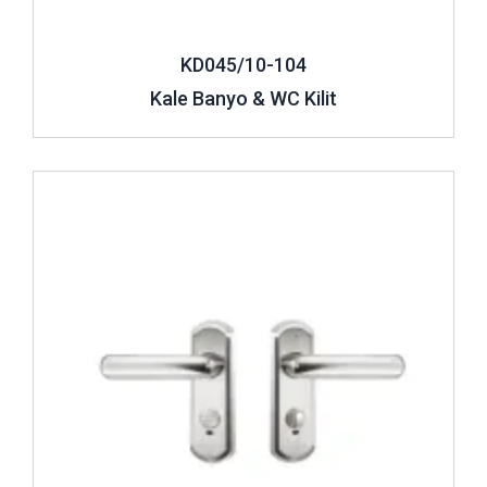
mekanizması
üretilirken esas amaç, bu özel alanların
korunması ve uzun yıllar boyunca kullanıma devam
KD045/10-104
etmesinin sağlanabilmesidir. Böylelikle kaliteli ve
paslanmaz maddelerden üretilen
banyo kapı kilitleri ve
Kale Banyo & WC Kilit
kolu
özellikle çocuklar tarafından zorlansa ve darbe görse
dahi uzun yıllar dayanıklılığını korur. Ekstra güvenlik
sağlamak ve daha korunaklı bir alan kurabilmek adına
WC
İncele ..
kapı kilidi modelleri
son derece ideal ürün seçeneklerine
sahiptir. Özel alanları kapalı tutmak üzere kullanılan bu
donanımlar, gelişen teknoloji sayesinde oldukça şık ve
tasarımsal başarılara imza atar. Emniyeti kolay bir şekilde
sağlayan kilitler, iç mekanda birbirinden farklı formlarla
alıcılarının ilgisini görür. Kolay ve sessiz bir çalışma sergilen
kapı kolu, kilidin tüm yüzeyi ile aynı veya farklı renk
seçeneklerinde tasarlanır. Mandallı olan kilit tasarımları, iç
kısımdan kolayca kilitlenen ve gerekli durumlarda dıştan
anahtarla da açılan çeşitleriyle dikkat çeker. Gri, bakır gibi
renk çeşitleri bulunan banyo WC kilitleri, farklı renklerde olan
kapılara da kolay bir şekilde uyum sağlar. Bu sayede banyo