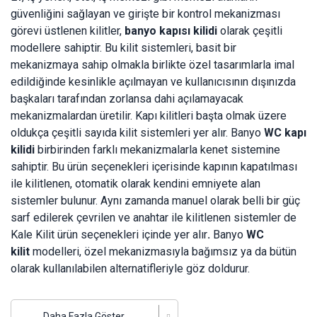
güvenliğini sağlayan ve girişte bir kontrol mekanizması
görevi üstlenen kilitler,
banyo kapısı kilidi
olarak çeşitli
modellere sahiptir. Bu kilit sistemleri, basit bir
mekanizmaya sahip olmakla birlikte özel tasarımlarla imal
edildiğinde kesinlikle açılmayan ve kullanıcısının dışınızda
başkaları tarafından zorlansa dahi açılamayacak
mekanizmalardan üretilir. Kapı kilitleri başta olmak üzere
oldukça çeşitli sayıda kilit sistemleri yer alır. Banyo
WC kapı
kilidi
birbirinden farklı mekanizmalarla kenet sistemine
sahiptir. Bu ürün seçenekleri içerisinde kapının kapatılması
ile kilitlenen, otomatik olarak kendini emniyete alan
sistemler bulunur. Aynı zamanda manuel olarak belli bir güç
sarf edilerek çevrilen ve anahtar ile kilitlenen sistemler de
Kale Kilit ürün seçenekleri içinde yer alır
.
Banyo
WC
kilit
modelleri, özel mekanizmasıyla bağımsız ya da bütün
olarak kullanılabilen alternatifleriyle göz doldurur.
Şık Tasarıma Sahip Banyo WC Kilitleri
Daha Fazla Göster