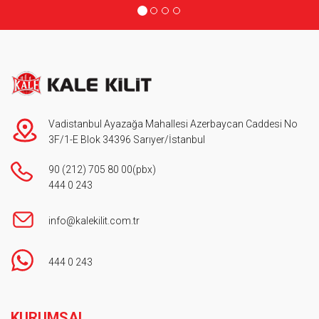
Vadistanbul Ayazağa Mahallesi Azerbaycan Caddesi No
3F/1-E Blok 34396 Sarıyer/İstanbul
90 (212) 705 80 00
(pbx)
444 0 243
info@kalekilit.com.tr
444 0 243
Footer
KURUMSAL