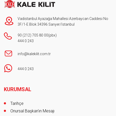
Vadistanbul Ayazağa Mahallesi Azerbaycan Caddesi No
3F/1-E Blok 34396 Sarıyer/İstanbul
90 (212) 705 80 00
(pbx)
444 0 243
info@kalekilit.com.tr
444 0 243
Footer
KURUMSAL
Tarihçe
Onursal Başkan'ın Mesajı