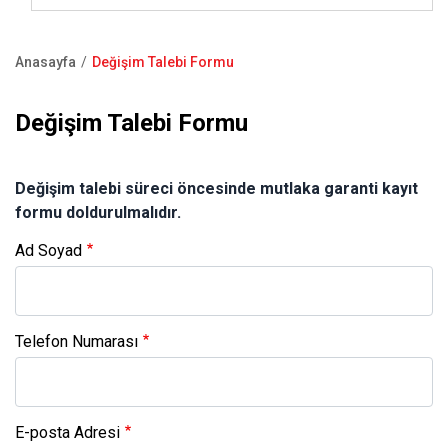
İnsan Kaynakları
Çelik Kapı
Bültenler
Showroom
Anasayfa
Değişim Talebi Formu
Basın Kiti
Kale Oda Kapısı
Blog
Bize Ulaşın
Sayfa
yolu
Çelik Kasa
Değişim Talebi Formu
Satış Noktaları
Kapı Pencere Sistemleri
S.S.S
Değişim talebi süreci öncesinde mutlaka garanti kayıt
Kale Alarm
formu doldurulmalıdır.
Ürün Katalogları
Ad Soyad
Garanti Kayıt Formu
Telefon Numarası
E-posta Adresi