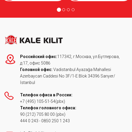
+7 (918) 080-11-99
Домонлок
Москва
Домонлок
+7(495)339-70-88
Российский офис:
117342, г.Москва, ул.Бутлерова,
д.17, офис 5086
Головной офис:
Vadistanbul Ayazağa Mahallesi
Диа Лок
Azerbaycan Caddesi No 3F/1-E Blok 34396 Sarıyer/
Москва
İstanbul
Диа Лок
Телефон офиса в России:
+7 (495) 203-33-08
+7 (495) 105-51-54
(pbx)
Телефон головного офиса:
90 (212) 705 80 00
(pbx)
Локмарт
444 0 243
Москва
-
0850 250 1 243
Локмарт