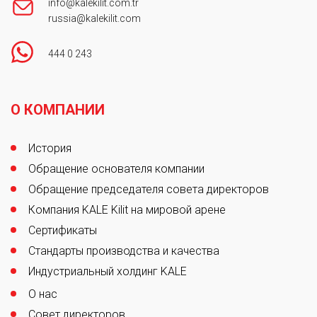
info@kalekilit.com.tr
+7 (495) 319-16-27
russia@kalekilit.com
444 0 243
Апекс
Москва
Footer
Апекс
О КОМПАНИИ
+7 (499) 666-51-17
История
Обращение основателя компании
Проплекс
Москва
Обращение председателя совета директоров
Проплекс
Компания KALE Kilit на мировой арене
+7 (495) 933-19-25
Сертификаты
Стандарты производства и качества
Индустриальный холдинг KALE
Потапов Андрей Николаевич
Нижний Новгород
О нас
Потапов Андрей Николаевич
Совет директоров