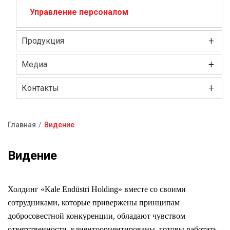
Управление персоналом
+
Продукция
+
Замки/Цилиндровые механизмы
Медиа
Замки электронные и системы контроля
+
Корпоративное видео
Контакты
доступа
Часто задаваемые вопросы
Металлические двери
Главная
Видение
Строка
Сейфы
навигации
Видение
Оконно-дверная фурнитура
Охранная система
Холдинг «Kale Endüstri Holding» вместе со своими
сотрудниками, которые привержены принципам
Часто задаваемые вопросы
добросовестной конкуренции, обладают чувством
ответственности, клиентоориентированы, готовы работать