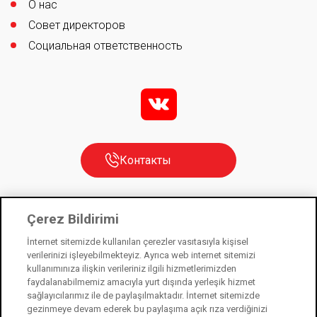
О нас
Совет директоров
Социальная ответственность
v
Контакты
Çerez Bildirimi
Kale Kilit is a subsidiary of Kale Industry Holding. © 2021
İnternet sitemizde kullanılan çerezler vasıtasıyla kişisel
Law on Protection of Personal Data
verilerinizi işleyebilmekteyiz. Ayrıca web internet sitemizi
kullanımınıza ilişkin verileriniz ilgili hizmetlerimizden
Information Society Services
faydalanabilmemiz amacıyla yurt dışında yerleşik hizmet
Cookie Usage Notice
sağlayıcılarımız ile de paylaşılmaktadır. İnternet sitemizde
gezinmeye devam ederek bu paylaşıma açık rıza verdiğinizi