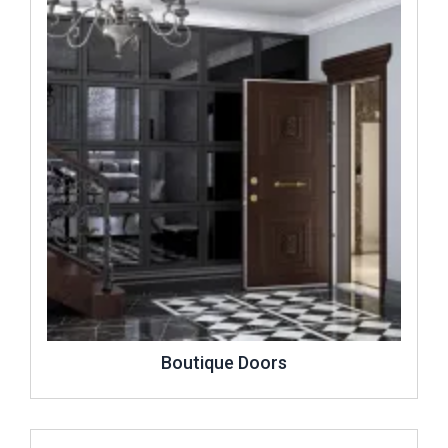
marques testées par les laboratoires de la TSE (l'Institution
des Standards Turc) et préférée par le marché et c'est le
seul fabricant de portes à offrir six niveaux de sécurité.
Kale Kilit, dans le but de renforcer sa compétitivité sur le
marché mondial et de maintenir sa gamme de produits dans
le cadre des normes mondiales a franchi une nouvelle
étape décisive en établissant la plus grande usine intégrée
de fabrication de serrures dans la région et en Europe. Kale
Çelik Kapı sous le toit de Kale Endüstri Holding continuera à
fournir "la Sécurité/Sûreté et la Qualité" à ses clients grâce
à son usine située à Cerkezkoy qui utilise les technologies
les plus récentes et les plus avancées.
Kale Kilit est engagée dans la fabrication d'installations qui
fournissent une vie sûre et sécurisée au consommateur
avec une gamme de produits comprenant des portes en
Boutique Doors
acier, des coffres-forts en acier, des portes coupe-feu et
des capuchons de puits.
İncele ..