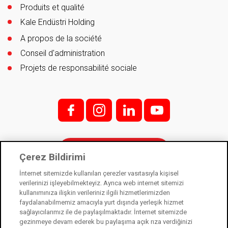
Produits et qualité
Kale Endüstri Holding
A propos de la société
Conseil d'administration
Projets de responsabilité sociale
f;
i;
l
y
Contactez
Çerez Bildirimi
İnternet sitemizde kullanılan çerezler vasıtasıyla kişisel
verilerinizi işleyebilmekteyiz. Ayrıca web internet sitemizi
kullanımınıza ilişkin verileriniz ilgili hizmetlerimizden
Kale Kilit est une filiale de Kale Industry Holding. © 2021
faydalanabilmemiz amacıyla yurt dışında yerleşik hizmet
sağlayıcılarımız ile de paylaşılmaktadır. İnternet sitemizde
Loi sur la protection des données personnelles
gezinmeye devam ederek bu paylaşıma açık rıza verdiğinizi