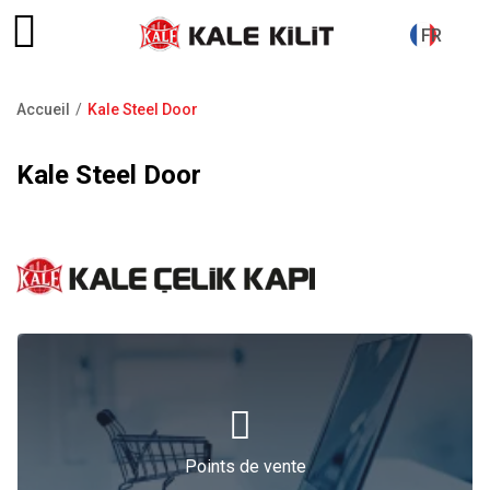
FR
Accueil
Kale Steel Door
Fil
d'Ariane
Kale Steel Door
Points de vente
Points de vente