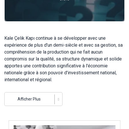
Kale Çelik Kapı continue à se développer avec une
expérience de plus d'un demi-siècle et avec sa gestion, sa
compréhension de la production qui ne fait aucun
compromis sur la qualité, sa structure dynamique et solide
apportes une contribution significative à l'économie
nationale grâce à son pouvoir d'investissement national,
international et régional.
Kale Çelik Kapı a créé un tout nouveau secteur d'activité
dans l'industrie des portes en acier et il a été préférée
Afficher Plus
comme la marque la plus connue en Turquie et en sous de
sa marque unique produit des modèles de portes en acier
particulière à la fois pour les consommateurs individuels et
İncele ..
aussi pour les projets. Kale Çelik Kapı c'est l'une des