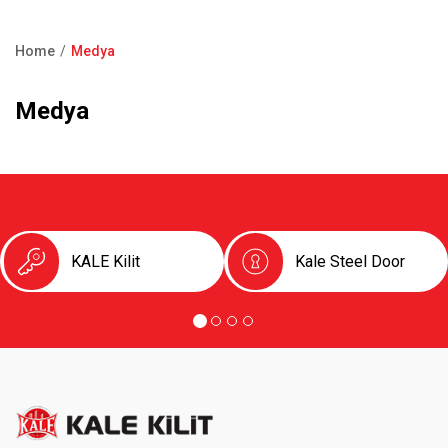
Product Catalogue
Showroom
Home
Medya
Contact Us
Breadcrumb
Medya
F.A.Q
KALE Kilit
Kale Steel Door