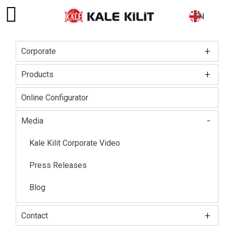
EN
+
Corporate
Main
navigation
+
Board of Directors
Products
About The Company
Kale Locks
Online Configurator
Certifications
Kale Smart Lock
-
Media
Social Responsibility
Electronic Lock Group
Kale Kilit Corporate Video
Our HR Vision
Kale Steel Door
Press Releases
Kale Steel Safe
Blog
Kale Door & Window Systems
+
Contact