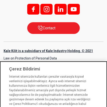
f;
i;
l
y
Contact
Kale Kilit is a subsidiary of Kale Industry Holding. © 2021
Law on Protection of Personal Data
Information Society Services
Çerez Bildirimi
Cookie Usage Notice
İnternet sitemizde kullanılan çerezler vasıtasıyla kişisel
verilerinizi işleyebilmekteyiz. Ayrıca web internet sitemizi
kullanımınıza ilişkin verileriniz ilgili hizmetlerimizden
faydalanabilmemiz amacıyla yurt dışında yerleşik hizmet
sağlayıcılarımız ile de paylaşılmaktadır. İnternet sitemizde
gezinmeye devam ederek bu paylaşıma açık rıza verdiğinizi
ve Çerez Politikamız’ı okuduğunuzu ve anladığınızı kabul