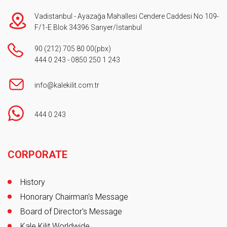
Vadistanbul - Ayazağa Mahallesi Cendere Caddesi No 109-
F/1-E Blok 34396 Sarıyer/İstanbul
90 (212) 705 80 00
(pbx)
444 0 243
-
0850 250 1 243
info@kalekilit.com.tr
444 0 243
Footer
CORPORATE
History
Honorary Chairman's Message
Board of Director's Message
Kale Kilit Worldwide