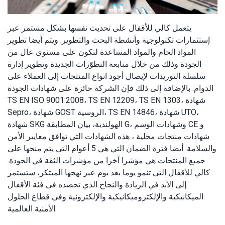
يتعمل كالي للأقفال على تحديث نفسها بشكل مستمر عبر
إستثمارات تكنولوجية وأنشطة البحث والتطوير. ويتم أيضا تطوير
المواد الخام والمواد المساعدة لتكون على مستوى عال من
الجودة وذلك من خلال متابعة التطوّرات الجديدة وتطوير إدارة
سلسلة التوريدات لإيصال أجود انواع المنتجات إلى العملاء على
الدوام. بالإضافة إلى ذلك فإن الشركة حائزة على شهادات الجودة
TS EN ISO 9001:2008، TS EN 12209، TS EN 1303، شهادة
Sepro، شهادة GOST الروسية، TS EN 14846، شهادة UTO،
شهادة SKG الهولندية، بيان المطابقة G، وشهادات الوسم CE و
شهادات منتجات محلية ، هذه الشهادات التي توافق معايير الأمن
والسلامة. أيضا فترة الضمان التي هي 5 أعوام التي يتم منحها على
جميع المنتجات هي مؤشرا آخرا من مؤشرات الثقة في الجودة.
كالي للأقفال التي تنمو يوما بعد يوم عبر نهجها المبتكر، ستستمر
إلى الأبد في الريادة والنجاح الذي تحصده في فئة الأقفال
الميكانيكية والإلكتروميكانيكية والإلكترونية وفي قطاع الحلول
الأمنية العالمية.