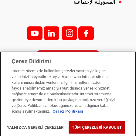
المسؤولية الإجتماعية
y
l
i;
f;
الاتصال بنا
Çerez Bildirimi
İnternet sitemizde kullanılan çerezler vasıtasıyla kişisel
verilerinizi işleyebilmekteyiz. Ayrıca web internet sitemizi
kullanımınıza ilişkin verileriniz ilgili hizmetlerimizden
كاله كيليت شركة تابعة لشركة كاليه إندستري القابضة. 2021 ©
faydalanabilmemiz amacıyla yurt dışında yerleşik hizmet
sağlayıcılarımız ile de paylaşılmaktadır. İnternet sitemizde
قانون حماية البيانات الشخصية
gezinmeye devam ederek bu paylaşıma açık rıza verdiğinizi
خدمات مجتمع المعلومات
ve Çerez Politikamız’ı okuduğunuzu ve anladığınızı kabul
etmiş sayılmaktasınız.
Çerez Politikası
شعار استخدام ملفات تعريف الارتباط
YALNIZCA GEREKLİ ÇEREZLER
TÜM ÇEREZLERİ KABUL ET