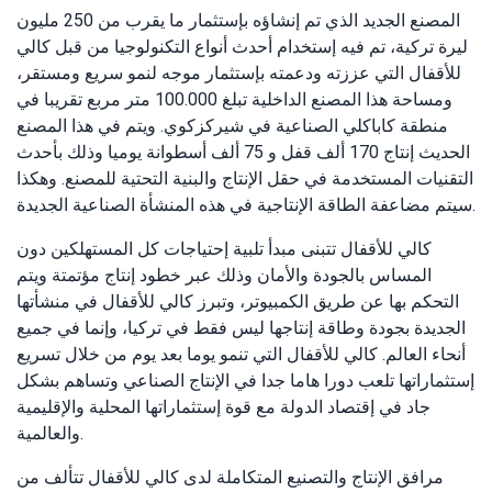
المصنع الجديد الذي تم إنشاؤه بإستثمار ما يقرب من 250 مليون
ليرة تركية، تم فيه إستخدام أحدث أنواع التكنولوجيا من قبل كالي
للأقفال التي عززته ودعمته بإستثمار موجه لنمو سريع ومستقر،
ومساحة هذا المصنع الداخلية تبلغ 100.000 متر مربع تقريبا في
منطقة كاباكلي الصناعية في شيركزكوي. ويتم في هذا المصنع
الحديث إنتاج 170 ألف قفل و 75 ألف أسطوانة يوميا وذلك بأحدث
التقنيات المستخدمة في حقل الإنتاج والبنية التحتية للمصنع. وهكذا
سيتم مضاعفة الطاقة الإنتاجية في هذه المنشأة الصناعية الجديدة.
كالي للأقفال تتبنى مبدأ تلبية إحتياجات كل المستهلكين دون
المساس بالجودة والأمان وذلك عبر خطود إنتاج مؤتمتة ويتم
التحكم بها عن طريق الكمبيوتر، وتبرز كالي للأقفال في منشأتها
الجديدة بجودة وطاقة إنتاجها ليس فقط في تركيا، وإنما في جميع
أنحاء العالم. كالي للأقفال التي تنمو يوما بعد يوم من خلال تسريع
إستثماراتها تلعب دورا هاما جدا في الإنتاج الصناعي وتساهم بشكل
جاد في إقتصاد الدولة مع قوة إستثماراتها المحلية والإقليمية
والعالمية.
مرافق الإنتاج والتصنيع المتكاملة لدى كالي للأقفال تتألف من