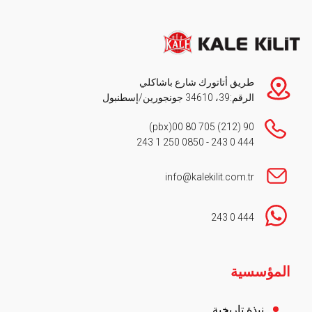
طريق أتاتورك شارع باشاكلي
الرقم:39، 34610 جونجورين/إسطنبول
(pbx)
90 (212) 705 80 00
0850 250 1 243
-
444 0 243
info@kalekilit.com.tr
444 0 243
Footer
المؤسسية
نبذة تاريخية