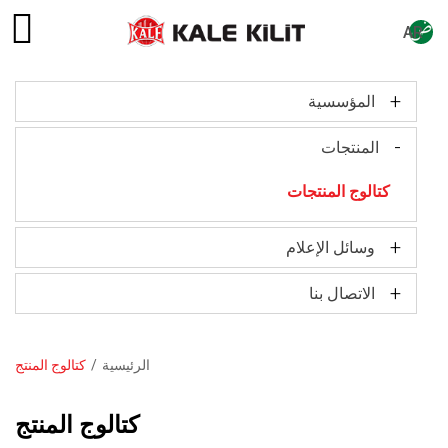
AR
+
المؤسسية
Main
navigation
-
مجموعة مخرجين
المنتجات
نبذة عن الشركة
كتالوج المنتجات
الشهادات
+
وسائل الإعلام
المسؤولية الإجتماعية
+
مقدمة عن شركة كالي كاسل
الاتصال بنا
الأسئلة الشائعة
الرئيسية
كتالوج المنتج
مسار
التنقل
كتالوج المنتج